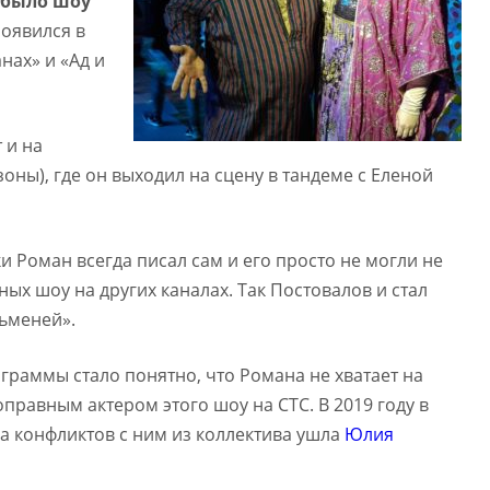
 было шоу
появился в
нах» и «Ад и
 и на
зоны), где он выходил на сцену в тандеме с Еленой
ки Роман всегда писал сам и его просто не могли не
ых шоу на других каналах. Так Постовалов и стал
ьменей».
раммы стало понятно, что Романа не хватает на
ноправным актером этого шоу на СТС. В 2019 году в
за конфликтов с ним из коллектива ушла
Юлия