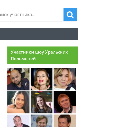
Участники шоу Уральских
Пельменей