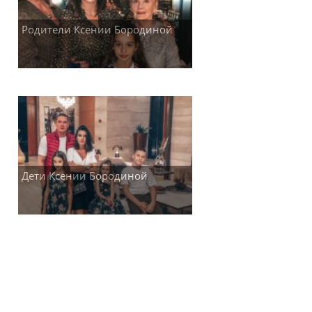
Родители Ксении Бородиной
Дети Ксении Бородиной