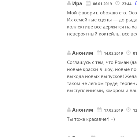
Ира
06.01.2019
23:44
Мой фаворит, обожаю его. Осо
Их семейные сцены — до рыда
коллективе все держится на ха
невероятный коктейль, все в
Аноним
14.03.2019
0
Соглашусь с тем, что Роман (д
новые краски в шоу, новые п
выхода новых выпусков! Жела
таком не лёгком труде, терпе
выступлениями, юмором и ваш
Аноним
17.03.2019
1
Ты тоже красавчег! =)