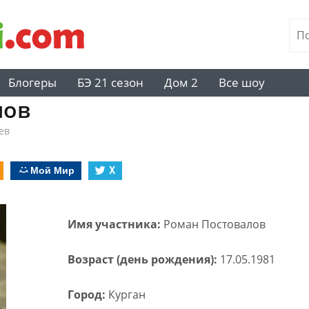
Блогеры
БЭ 21 сезон
Дом 2
Все шоу
лов
ев
Мой Мир
X
Имя участника:
Роман Постовалов
Возраст (день рождения):
17.05.1981
Город:
Курган