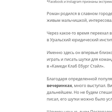
*Facebook и instagram признаны экстре
Роман родился в славном город
живым мальчишкой, интересовалс
Через какое-то время переехал 
в Уральский юридический инстит
Именно здесь он впервые близко
играть и писать шутки для кома
в «Камеди Клаб Ебург Стайл».
Благодаря определенной попул
вечеринках
, много выступал. В
дальнейшем. Но не будем спеши
писал, его шутки можно было ус
Шоумен ночью, днем Постовалов