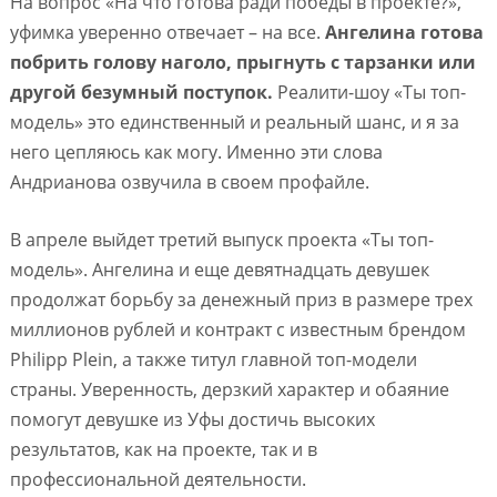
На вопрос «На что готова ради победы в проекте?»,
уфимка уверенно отвечает – на все.
Ангелина готова
побрить голову наголо, прыгнуть с тарзанки или
другой безумный поступок.
Реалити-шоу «Ты топ-
модель» это единственный и реальный шанс, и я за
него цепляюсь как могу. Именно эти слова
Андрианова озвучила в своем профайле.
В апреле выйдет третий выпуск проекта «Ты топ-
модель». Ангелина и еще девятнадцать девушек
продолжат борьбу за денежный приз в размере трех
миллионов рублей и контракт с известным брендом
Philipp
Plein
, а также титул главной топ-модели
страны. Уверенность, дерзкий характер и обаяние
помогут девушке из Уфы достичь высоких
результатов, как на проекте, так и в
профессиональной деятельности.