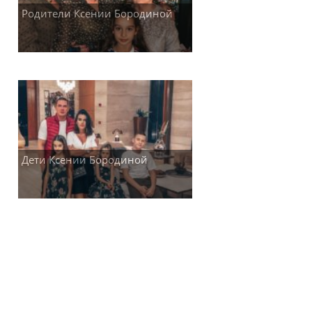
Родители Ксении Бородиной
Дети Ксении Бородиной