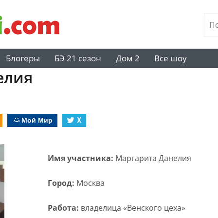
Блогеры
БЭ 21 сезон
Дом 2
Все шоу
елия
Мой Мир
X
Имя участника:
Маргарита Данелия
Город:
Москва
Работа:
владелица «Венского цеха»