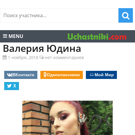
MENU
Валерия Юдина
1 ноября, 2018
нет комментариев
ВКонтакте
Одноклассники
Мой Мир
X