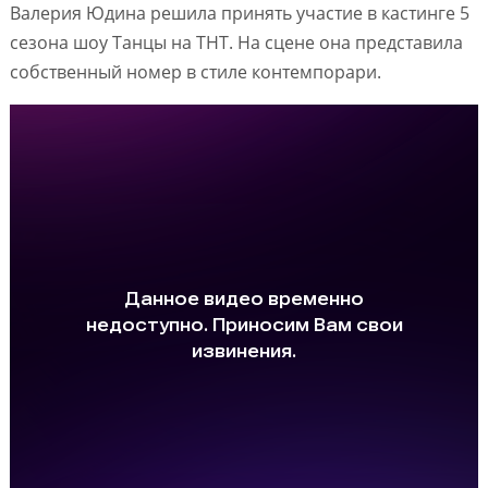
Валерия Юдина решила принять участие в кастинге 5
сезона шоу Танцы на ТНТ. На сцене она представила
собственный номер в стиле контемпорари.