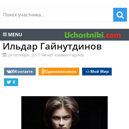
MENU
Ильдар Гайнутдинов
24 октября, 2017
нет комментариев
ВКонтакте
Одноклассники
Мой Мир
X