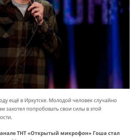
году ещё в Иркутске. Молодой человек случайно
ам захотел попробовать свои силы в этой
ости.
канале ТНТ «Открытый микрофон» Гоша стал