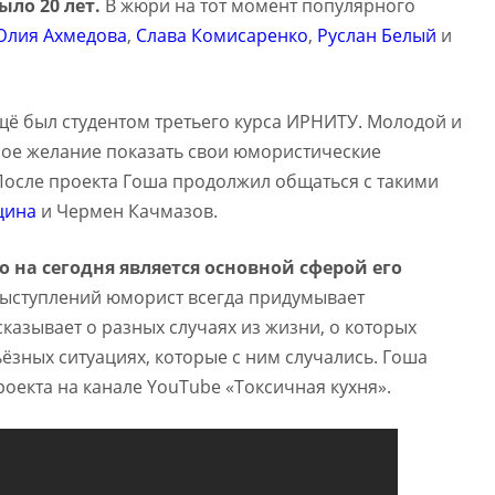
ыло 20 лет.
В жюри на тот момент популярного
лия Ахмедова
,
Слава Комисаренко
,
Руслан Белый
и
щё был студентом третьего курса ИРНИТУ. Молодой и
ое желание показать свои юмористические
После проекта Гоша продолжил общаться с такими
цина
и Чермен Качмазов.
 на сегодня является основной сферой его
выступлений юморист всегда придумывает
казывает о разных случаях из жизни, о которых
ьёзных ситуациях, которые с ним случались. Гоша
роекта на канале YouTube «Токсичная кухня».