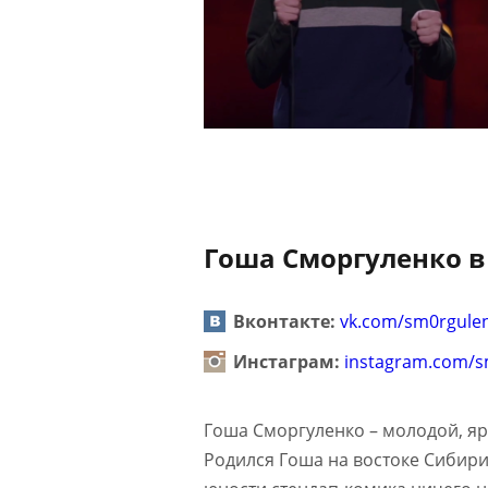
Гоша Сморгуленко в
Вконтакте:
vk.com/sm0rgule
Инстаграм:
instagram.com/s
Гоша Сморгуленко – молодой, яр
Родился Гоша на востоке Сибири 