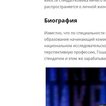
юности стендап-комика ничего н
распространяется о личной жизн
Биография
Известно, что по специальност
образование начинающий комик
национальном исследовательско
перспективную профессию, Гош
стендапом и этим же зарабатыва