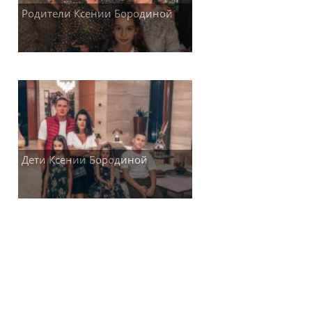
Родители Ксении Бородиной
Дети Ксении Бородиной