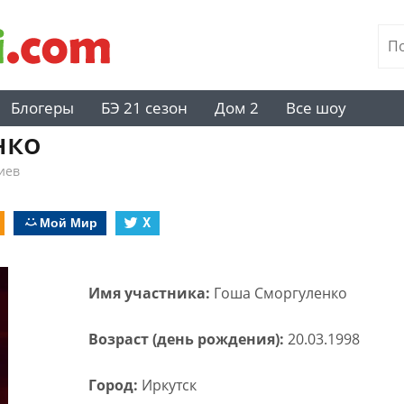
Блогеры
БЭ 21 сезон
Дом 2
Все шоу
нко
иев
Мой Мир
X
Имя участника:
Гоша Сморгуленко
Возраст (день рождения):
20.03.1998
Город:
Иркутск