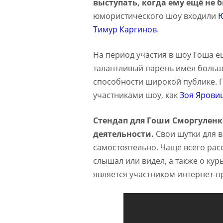
выступать, когда ему ещё не б
юмористического шоу входили
Ю
Тимур Каргинов
.
На период участия в шоу Гоша е
талантливый парень имел больш
способности широкой публике. 
участниками шоу, как
Зоя Ярови
Стендап для Гоши Сморгуленко
деятельности.
Свои шутки для 
самостоятельно. Чаще всего расс
слышал или видел, а также о кур
является участником интернет-п