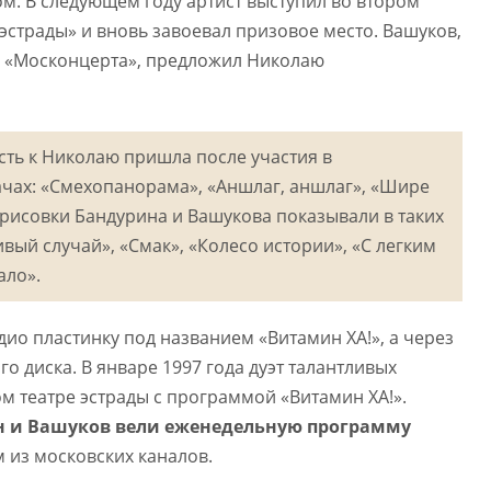
ом. В следующем году артист выступил во втором
эстрады» и вновь завоевал призовое место. Вашуков,
в «Москонцерта», предложил Николаю
ть к Николаю пришла после участия в
чах: «Смехопанорама», «Аншлаг, аншлаг», «Шире
арисовки Бандурина и Вашукова показывали в таких
ивый случай», «Смак», «Колесо истории», «С легким
ало».
дио пластинку под названием «Витамин ХА!», а через
о диска. В январе 1997 года дуэт талантливых
ом театре эстрады с программой «Витамин ХА!».
н и Вашуков вели еженедельную программу
 из московских каналов.