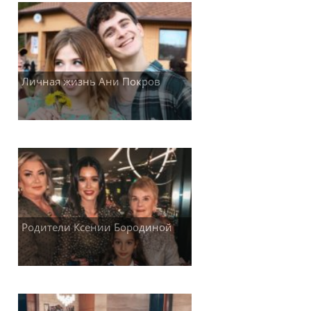
Личная жизнь Ани Покров
Родители Ксении Бородиной