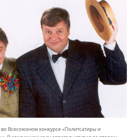
л во Всесоюзном конкурсе «Политсатиры и