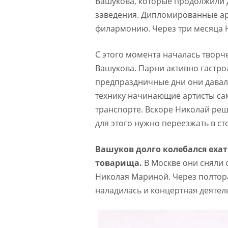
Вашукова, которые продолжили 
заведения. Дипломированные ар
филармонию. Через три месяца 
С этого момента началась творче
Вашукова. Парни активно гастрол
предпраздничные дни они давали
технику начинающие артисты са
транспорте. Вскоре Николай реш
для этого нужно переезжать в ст
Вашуков долго колебался ехат
товарища.
В Москве они сняли 
Николая Мариной. Через полтора
наладилась и концертная деятел