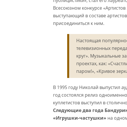
публицистики», стал его лауреат
Всесоюзном конкурсе «Артистов 
выступающий в составе артисто
присоединиться к ним.
Настоящая популярнос
телевизионных переда
круг». Музыкальные з
проектах, как: «Счастл
паром!», «Кривое зерк
В 1995 году Николай выпустил ау
год состоялся релиз одноименног
куплетистов выступил в столичн
Следующие два года Бандури
«Игрушки-частушки»
на одном