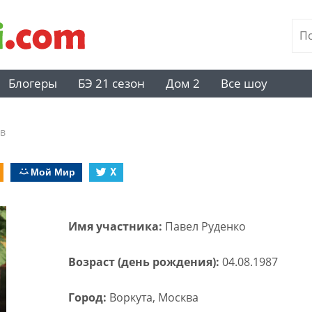
Блогеры
БЭ 21 сезон
Дом 2
Все шоу
в
Мой Мир
X
Имя участника:
Павел Руденко
Возраст (день рождения):
04.08.1987
Город:
Воркута, Москва