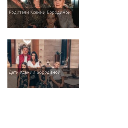
Родители Ксении Бородиной
Дети Ксении Бородиной