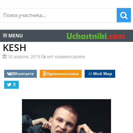
MENU
KESH
10 апреля, 2019
нет комментариев
ВКонтакте
Одноклассники
Мой Мир
X