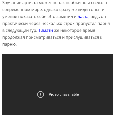
Звучание артиста может не так необычно и свежо в
современном мире, однако сразу же виден опыт и
умение показать себя. Это заметил и
Баста
, ведь он
практически через несколько строк пропустил парня
в следующий тур.
Тимати
же некоторое время
продолжал присматриваться и прислушиваться к
парню.