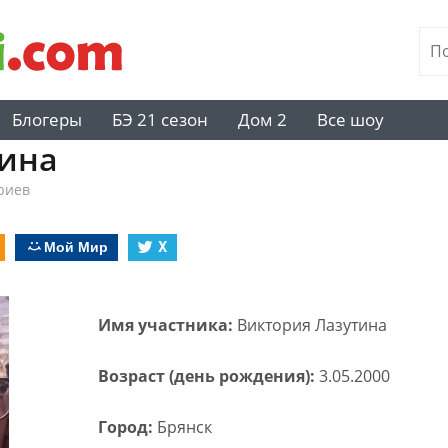
Блогеры
БЭ 21 сезон
Дом 2
Все шоу
тина
риев
Мой Мир
X
Имя участника:
Виктория Лазутина
Возраст (день рождения):
3.05.2000
Город:
Брянск