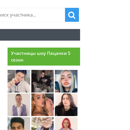
Участницы шоу Пацанки 5
сезон