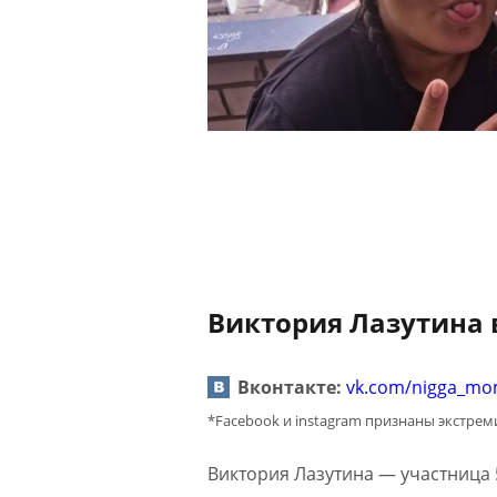
Виктория Лазутина 
Вконтакте:
vk.com/nigga_m
*Facebook и instagram признаны экстре
Виктория Лазутина — участница 