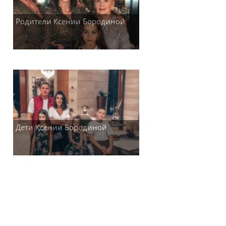
Родители Ксении Бородиной
Дети Ксении Бородиной