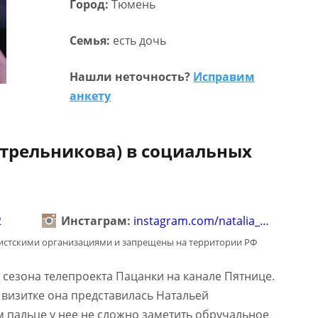
Город:
Тюмень
Семья:
есть дочь
Нашли неточность?
Исправим
анкету
Стрельникова) в социальных
2
Инстаграм:
instagram.com/natalia_…
мистскими организациями и запрещены на территории РФ
 сезона телепроекта Пацанки на канале Пятнице.
 визитке она представилась Натальей
 пальце у нее не сложно заметить обручальное