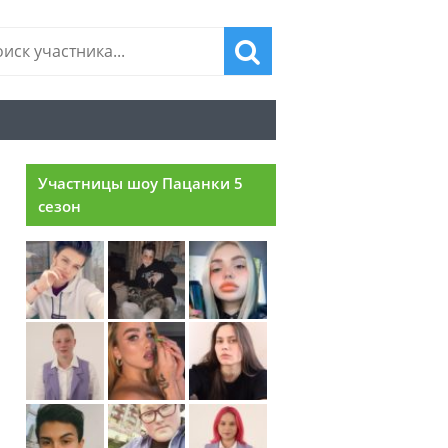
Участницы шоу Пацанки 5
сезон