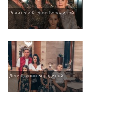
Родители Ксении Бородиной
Дети Ксении Бородиной