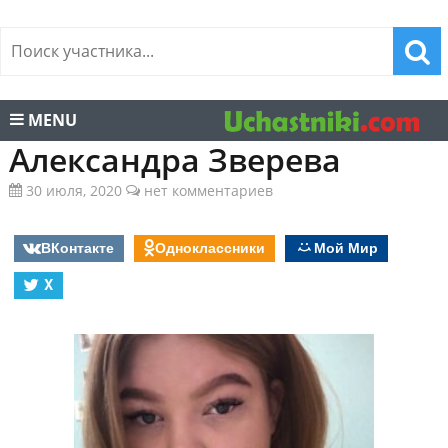
MENU
Александра Зверева
30 июля, 2020
нет комментариев
ВКонтакте
Одноклассники
Мой Мир
X