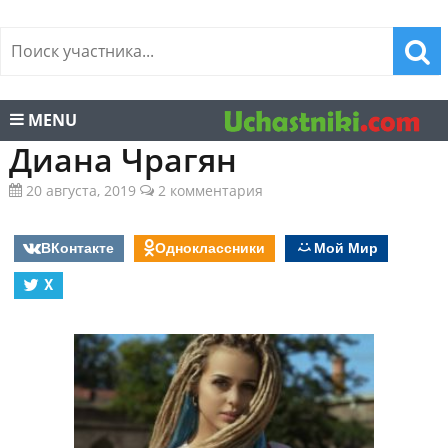
MENU
Диана Чрагян
20 августа, 2019
2 комментария
ВКонтакте
Одноклассники
Мой Мир
X