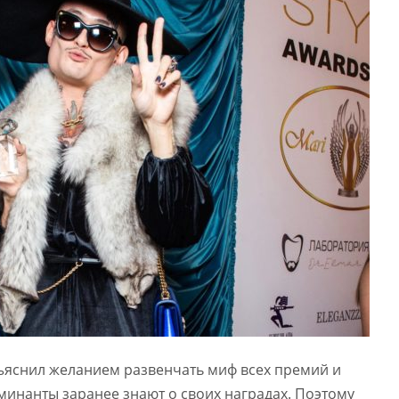
яснил желанием развенчать миф всех премий и
оминанты заранее знают о своих наградах. Поэтому