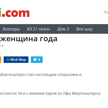
Блогеры
БЭ 21 сезон
Дом 2
Все шоу
 женщина года
ев
Мой Мир
X
Моргенштерн стал настоящим открытием и
т остаются тэги с именем парня из Уфы Моргенштерна