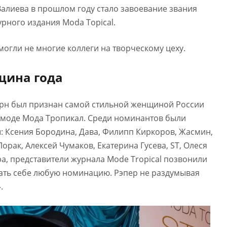
алиева в прошлом году стало завоевание звания
рного издания Moda Topical.
могли не многие коллеги на творческому цеху.
щина года
ерн был признан самой стильной женщиной России
о моде Мода Тропикал. Среди номинантов были
 Ксения Бородина, Дава, Филипп Киркоров, Жасмин,
орак, Алексей Чумаков, Екатерина Гусева, ST, Олеся
а, представители журнала Mode Tropical позвонили
ать себе любую номинацию. Рэпер не раздумывая
.