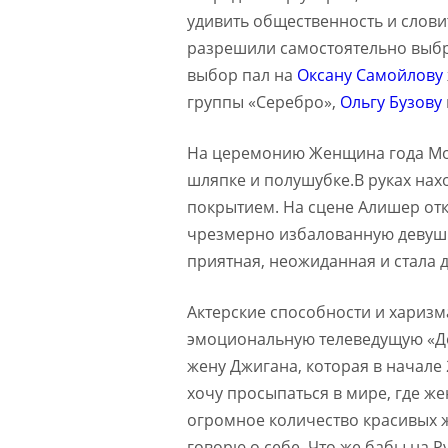
удивить общественность и слови
разрешили самостоятельно выбр
выбор пал на
Оксану Самойлову
группы «Серебро»,
Ольгу Бузову
На церемонию Женщина года Мо
шляпке и полушубке.В руках нах
покрытием. На сцене Алишер от
чрезмерно избалованную девушку
приятная, неожиданная и стала д
Актерские способности и хариз
эмоциональную телеведущую «Д
жену Джигана, которая в начале 
хочу просыпаться в мире, где ж
огромное количество красивых ж
говорю о себе. Что же бабы на Ру