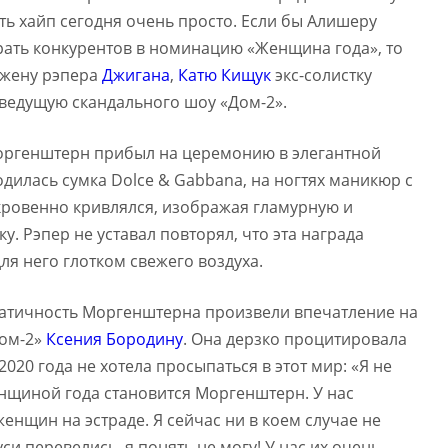
ть хайп сегодня очень просто. Если бы Алишеру
ать конкурентов в номинацию «Женщина года», то
жену рэпера
Джигана
,
Катю Кищук
экс-солистку
ведущую скандального шоу «Дом-2».
ргенштерн прибыл на церемонию в элегантной
одилась сумка Dolce & Gabbana, на ногтях маникюр с
кровенно кривлялся, изображая гламурную и
. Рэпер не уставал повторял, что эта награда
ля него глотком свежего воздуха.
матичность Моргенштерна произвели впечатление на
ом-2»
Ксения Бородину
. Она дерзко процитировала
2020 года не хотела просыпаться в этот мир: «Я не
енщиной года становится Моргенштерн. У нас
енщин на эстраде. Я сейчас ни в коем случае не
си перевелись, я понять не могу! У нас их очень