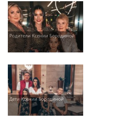
Родители Ксении Бородиной
Дети Ксении Бородиной