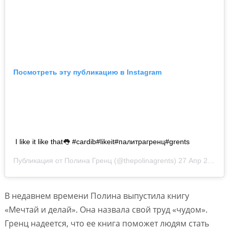
Посмотреть эту публикацию в Instagram
I like it like that👅 #cardib#likeit#палитрагренц#grents
Публикация от
Полина Гренц
(@thepolinagrents)
27 Апр 2019 в 8:12 PDT
В недавнем времени Полина выпустила книгу
«Мечтай и делай». Она назвала свой труд «чудом».
Гренц надеется, что ее книга поможет людям стать