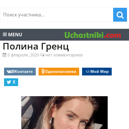
MENU
Полина Гренц
5 февраля, 2020
нет комментариев
ВКонтакте
Одноклассники
Мой Мир
X