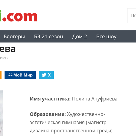
Блогеры
БЭ 21 сезон
Дом 2
Все шоу
ева
риев
Мой Мир
X
Имя участника:
Полина Ануфриева
Образование:
Художественно-
эстетическая гимназия (магистр
дизайна пространственной среды)