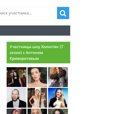
Участницы шоу Холостяк (7
сезон) с Антоном
Криворотовым