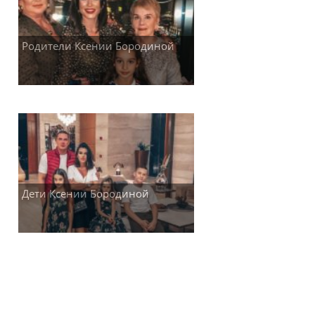
Родители Ксении Бородиной
Дети Ксении Бородиной