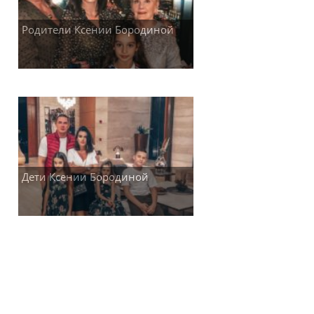
Родители Ксении Бородиной
Дети Ксении Бородиной