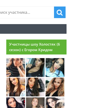
Участницы шоу Холостяк (6
сезон) с Егором Кридом