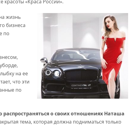
е красоты «Краса России».
на жизнь
го бизнеса
е по
знесом,
оуборде,
улыбку на ее
тает, что эти
анные по
о распространяться о своих отношениях Наташа
 закрытая тема, которая должна подниматься только