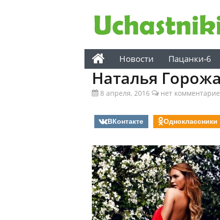
Новости
Пацанки-6
Наталья Горож
8 апреля, 2016
нет комментарие
ВКонтакте
Одноклассники