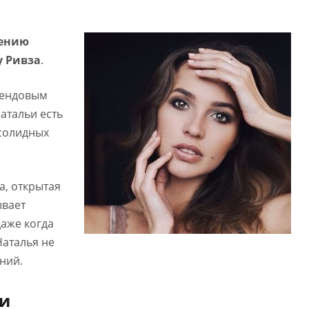
нению
у Ривза
.
рендовым
атальи есть
 солидных
а, открытая
ывает
даже когда
Наталья не
ний.
ьи