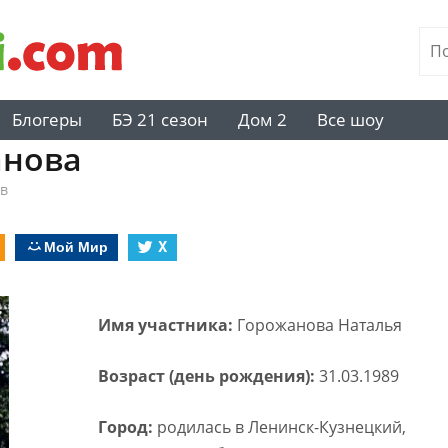
Блогеры
БЭ 21 сезон
Дом 2
Все шоу
анова
в
Мой Мир
X
Имя участника:
Горожанова Наталья
Возраст (день рождения):
31.03.1989
Город:
родилась в Ленинск-Кузнецкий,