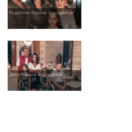
Родители Ксении Бородиной
Дети Ксении Бородиной