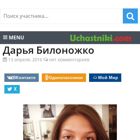
MENU
Дарья Билоножко
13 апреля, 2016
нет комментариев
ВКонтакте
Одноклассники
Мой Мир
X