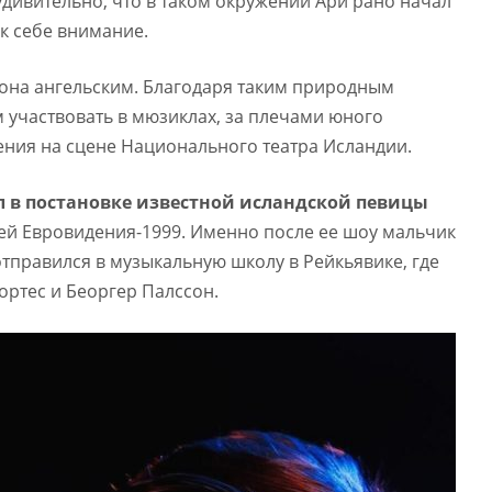
удивительно, что в таком окружении Ари рано начал
 к себе внимание.
она ангельским. Благодаря таким природным
 участвовать в мюзиклах, за плечами юного
ения на сцене Национального театра Исландии.
 в постановке известной исландской певицы
цей Евровидения-1999. Именно после ее шоу мальчик
отправился в музыкальную школу в Рейкьявике, где
ортес и Беоргер Палссон.