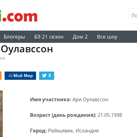
Блогеры
БЭ 21 сезон
Дом 2
Все шоу
 Оулавссон
ев
Мой Мир
X
Имя участника:
Ари Оулавссон
Возраст (день рождения):
21.05.1998
Город:
Рейкьявик, Исландия