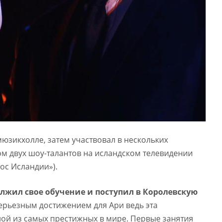
-мюзикхолле, затем участвовал в нескольких
ком двух шоу-талантов на исландском телевидении
ос Исландии»).
лжил свое обучение и поступил в Королевскую
серьезным достижением для Ари ведь эта
ой из самых престижных в мире. Первые занятия