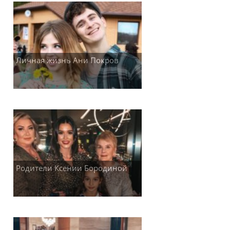
Личная жизнь Ани Покров
Родители Ксении Бородиной