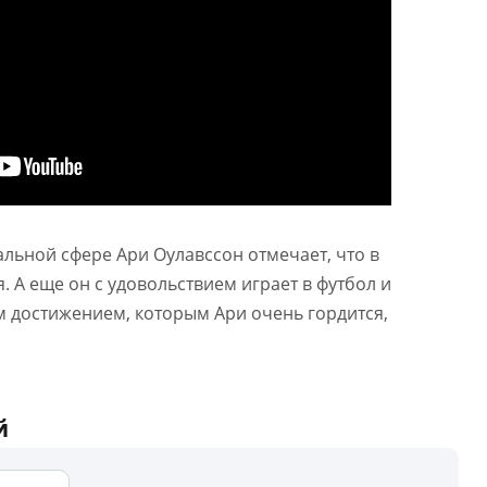
альной сфере Ари Оулавссон отмечает, что в
я. А еще он с удовольствием играет в футбол и
м достижением, которым Ари очень гордится,
й