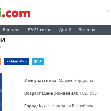
Блогеры
БЭ 21 сезон
Дом 2
Все шоу
си
в
Мой Мир
X
Имя участника:
Матмуя Херциана
Возраст (день рождения):
1.02.1990
Город:
Кукес, Народная Республика