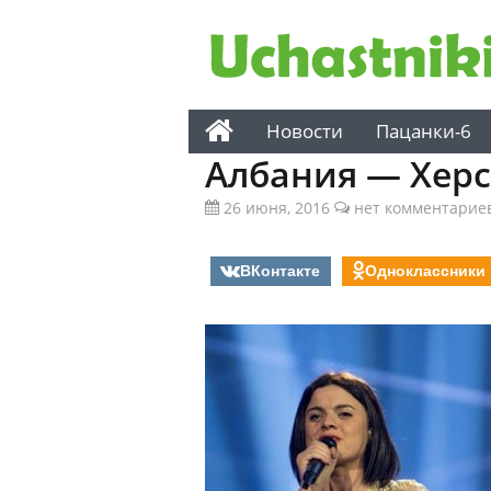
Новости
Пацанки-6
Албания — Хер
26 июня, 2016
нет комментарие
ВКонтакте
Одноклассники