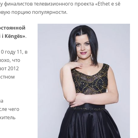
ку финалистов телевизионного проекта «Ethet e së
рвую порцию популярности.
постоянной
 i Këngës»
.
0 году 11, в
лохо, что
вот 2012
естном
ла
сле чего
житель