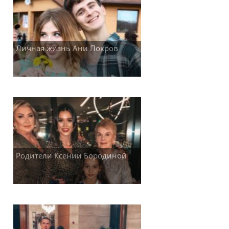
Личная жизнь Ани Покров
Родители Ксении Бородиной