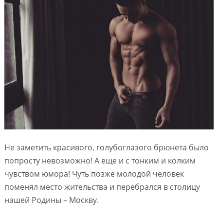
Не заметить красивого, голубоглазого брюнета было
попросту невозможно! А еще и с тонким и колким
чувством юмора! Чуть позже молодой человек
поменял место жительства и перебрался в столицу
нашей Родины – Москву.