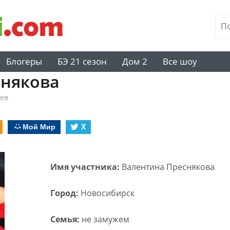
Блогеры
БЭ 21 сезон
Дом 2
Все шоу
снякова
ев
Мой Мир
X
Имя участника:
Валентина Преснякова
Город:
Новосибирск
Семья:
не замужем