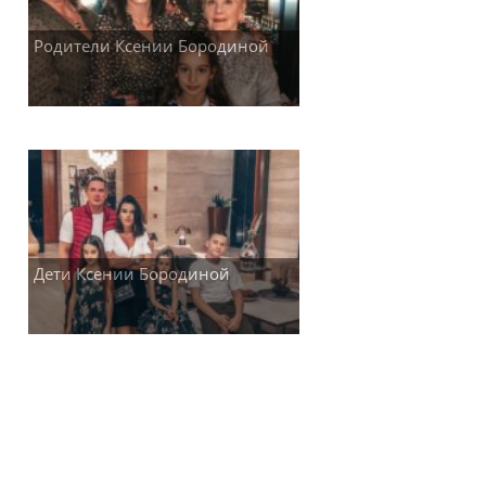
Родители Ксении Бородиной
Дети Ксении Бородиной