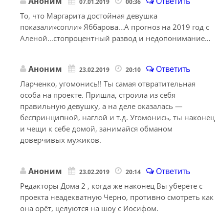
Аноним
Ответить
07.01.2019
00:36
То, что Маргарита достойная девушка
показали»сопли» Яббарова…А прогноз на 2019 год с
Аленой…стопроцентный развод и недопонимание…
Аноним
Ответить
23.02.2019
20:10
Ларченко, угомонись!! Ты самая отвратительная
особа на проекте. Пришла, строила из себя
правильную девушку, а на деле оказалась —
беспринципной, наглой и т.д. Угомонись, ты наконец
и чещи к себе домой, занимайся обманом
доверчивых мужиков.
Аноним
Ответить
23.02.2019
20:14
Редакторы Дома 2 , когда же наконец Вы уберёте с
проекта неадекватную Черно, противно смотреть как
она орёт, целуются на шоу с Иосифом.