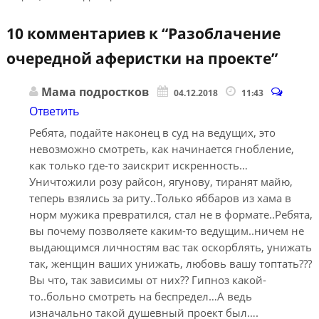
10 комментариев к “
Разоблачение
очередной аферистки на проекте
”
Мама подростков
04.12.2018
11:43
Ответить
Ребята, подайте наконец в суд на ведущих, это
невозможно смотреть, как начинается гнобление,
как только где-то заискрит искренность…
Уничтожили розу райсон, ягунову, тиранят майю,
теперь взялись за риту..Только яббаров из хама в
норм мужика превратился, стал не в формате..Ребята,
вы почему позволяете каким-то ведущим..ничем не
выдающимся личностям вас так оскорблять, унижать
так, женщин ваших унижать, любовь вашу топтать???
Вы что, так зависимы от них?? Гипноз какой-
то..больно смотреть на беспредел…А ведь
изначально такой душевный проект был….