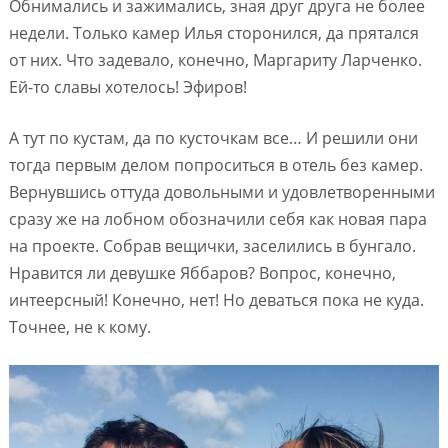
Обнимались и зажимались, зная друг друга не более
недели. Только камер Илья сторонился, да прятался
от них. Что задевало, конечно, Маргариту Ларченко.
Ей-то славы хотелось! Эфиров!
А тут по кустам, да по кусточкам все… И решили они
тогда первым делом попроситься в отель без камер.
Вернувшись оттуда довольными и удовлетворенными
сразу же на лобном обозначили себя как новая пара
на проекте. Собрав вещички, заселились в бунгало.
Нравится ли девушке Яббаров? Вопрос, конечно,
интеерсный! Конечно, нет! Но деваться пока не куда.
Точнее, не к кому.