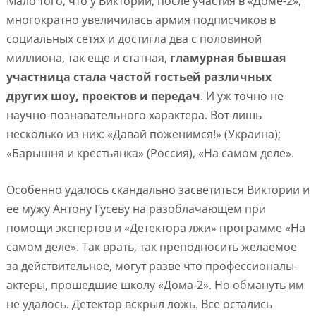
Мало того, что у Виктории, после участия в «Доме-2»,
многократно увеличилась армия подписчиков в
социальных сетях и достигла два с половиной
миллиона, так еще и статная,
гламурная бывшая
участница стала частой гостьей различных
других шоу, проектов и передач
. И уж точно не
научно-познавательного характера. Вот лишь
несколько из них: «Давай поженимся!» (Украина);
«Барышня и крестьянка» (Россия), «На самом деле».
Особенно удалось скандально засветиться Виктории и
ее мужу Антону Гусеву на разоблачающем при
помощи экспертов и «Детектора лжи» программе «На
самом деле». Так врать, так преподносить желаемое
за действительное, могут разве что профессионалы-
актеры, прошедшие школу «Дома-2». Но обмануть им
не удалось. Детектор вскрыл ложь. Все остались