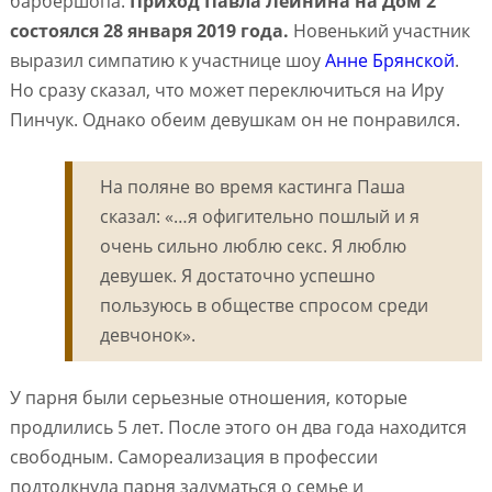
барбершопа.
Приход Павла Лейнина на Дом 2
состоялся 28 января 2019 года.
Новенький участник
выразил симпатию к участнице шоу
Анне Брянской
.
Но сразу сказал, что может переключиться на Иру
Пинчук. Однако обеим девушкам он не понравился.
На поляне во время кастинга Паша
сказал: «…я офигительно пошлый и я
очень сильно люблю секс. Я люблю
девушек. Я достаточно успешно
пользуюсь в обществе спросом среди
девчонок».
У парня были серьезные отношения, которые
продлились 5 лет. После этого он два года находится
свободным. Самореализация в профессии
подтолкнула парня задуматься о семье и