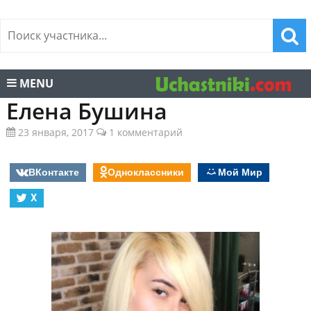
MENU
Елена Бушина
23 января, 2017
1 комментарий
ВКонтакте
Одноклассники
Мой Мир
X