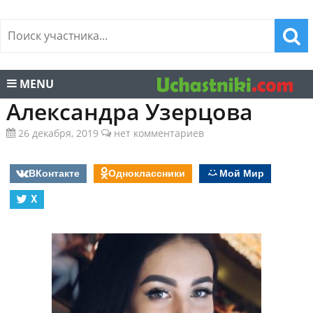
MENU
Александра Узерцова
26 декабря, 2019
нет комментариев
ВКонтакте
Одноклассники
Мой Мир
X