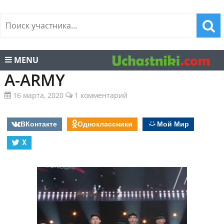
MENU
A-ARMY
16 марта, 2020
1 комментарий
ВКонтакте
Одноклассники
Мой Мир
X