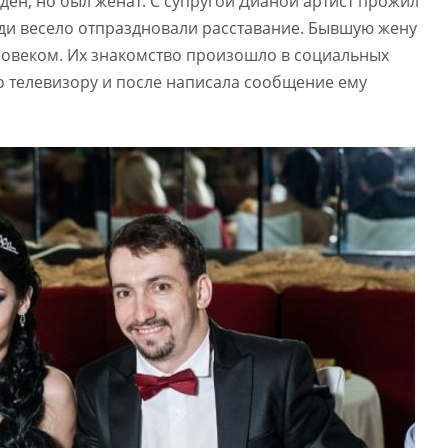
ден, но был женат. С супругой Дианой артист прожил
юди весело отпраздновали расставание. Бывшую жену
ловеком. Их знакомство произошло в социальных
по телевизору и после написала сообщение ему