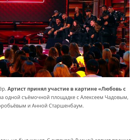
ёр.
Артист принял участие в картине «Любовь с
 на одной съёмочной площадке с Алексеем Чадовым,
оробьёвым и Анной Старшенбаум.