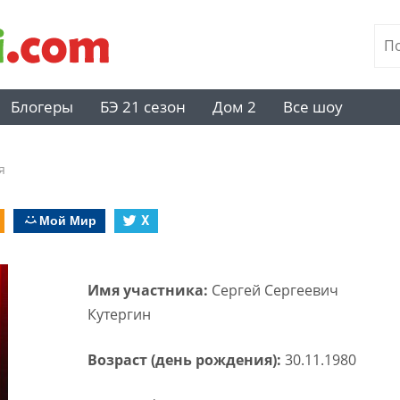
Блогеры
БЭ 21 сезон
Дом 2
Все шоу
я
Мой Мир
X
Имя участника:
Сергей Сергеевич
Кутергин
Возраст (день рождения):
30.11.1980