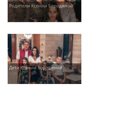
Родители Ксении Бородиной
Дети Ксении Бородиной