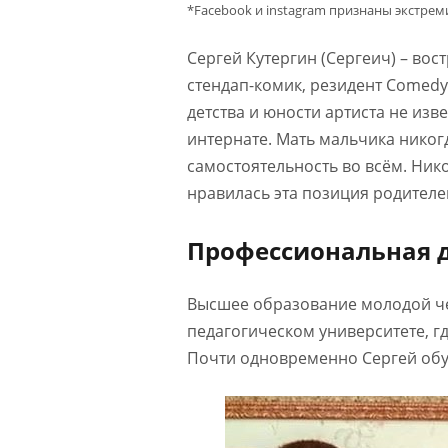
*Facebook и instagram признаны экстре
Сергей Кутергин (Сергеич) – во
стендап-комик, резидент Comedy
детства и юности артиста не изв
интернате. Мать мальчика никог
самостоятельность во всём. Нико
нравилась эта позиция родителе
Профессиональная 
Высшее образование молодой че
педагогическом университете, г
Почти одновременно Сергей обуч