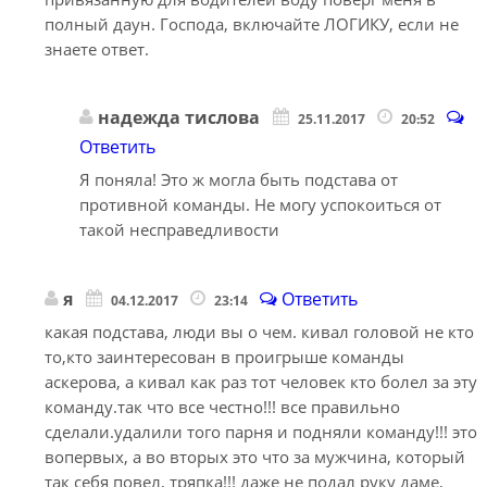
полный даун. Господа, включайте ЛОГИКУ, если не
знаете ответ.
надежда тислова
25.11.2017
20:52
Ответить
Я поняла! Это ж могла быть подстава от
противной команды. Не могу успокоиться от
такой несправедливости
я
Ответить
04.12.2017
23:14
какая подстава, люди вы о чем. кивал головой не кто
то,кто заинтересован в проигрыше команды
аскерова, а кивал как раз тот человек кто болел за эту
команду.так что все честно!!! все правильно
сделали.удалили того парня и подняли команду!!! это
вопервых, а во вторых это что за мужчина, который
так себя повел, тряпка!!! даже не подал руку даме,