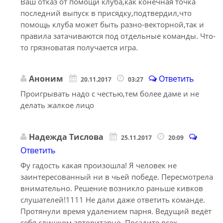
Ваш отказ от помощи клуба,как конечная точка
последний выпуск в присядку,подтвердил,что
помощь клуба может быть разно-векторной,так и
правила затачиваются под отдельные команды. Что-
то грязноватая получается игра.
Аноним
Ответить
20.11.2017
03:27
Проигрывать надо с честью,тем более даме и не
делать жалкое лицо
Надежда Тислова
25.11.2017
20:09
Ответить
Фу гадость какая произошла! Я человек не
заинтересованный ни в чьей победе. Пересмотрела
внимательно. Решение возникло раньше кивков
слушателей!1111 Не дали даже ответить команде.
Протянули время удалением парня. Ведущий ведёт
себя слишком авторитарно. Посадите всех