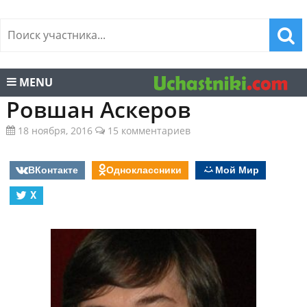
MENU
Ровшан Аскеров
18 ноября, 2016
15 комментариев
ВКонтакте
Одноклассники
Мой Мир
X