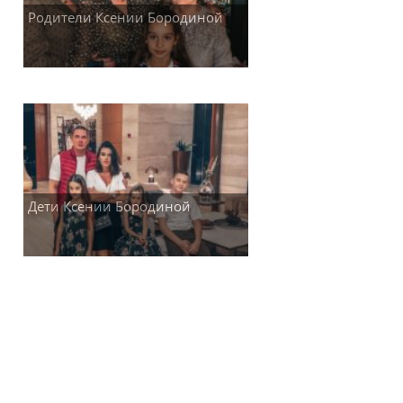
Родители Ксении Бородиной
Дети Ксении Бородиной