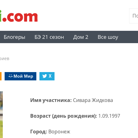
Блогеры
БЭ 21 сезон
Дом 2
Все шоу
риев
Мой Мир
X
Имя участника:
Сивара Жидкова
Возраст (день рождения):
1.09.1997
Город:
Воронеж