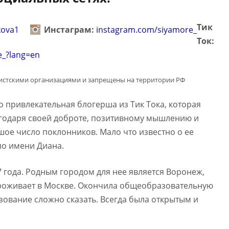
Тик
kova1
Инстаграм:
instagram.com/siyamore_
Ток:
e_?lang=en
мистскими организациями и запрещены на территории РФ
о привлекательная блогерша из Тик Тока, которая
агодаря своей доброте, позитивному мышлению и
ое число поклонников. Мало что известно о ее
 по имени Диана.
7 года. Родным городом для нее является Воронеж,
роживает в Москве. Окончила общеобразовательную
зование сложно сказать. Всегда была открытым и