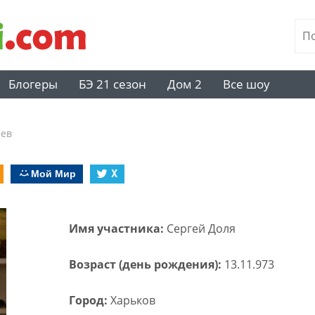
Блогеры
БЭ 21 сезон
Дом 2
Все шоу
иев
Мой Мир
X
Имя участника:
Сергей Доля
Возраст (день рождения):
13.11.973
Город:
Харьков