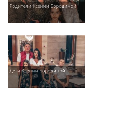
Родители Ксении Бородиной
Дети Ксении Бородиной