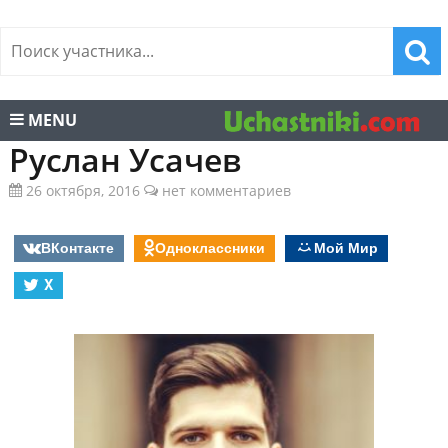
MENU
Руслан Усачев
26 октября, 2016
нет комментариев
ВКонтакте
Одноклассники
Мой Мир
X