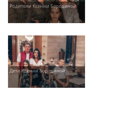
Родители Ксении Бородиной
Дети Ксении Бородиной