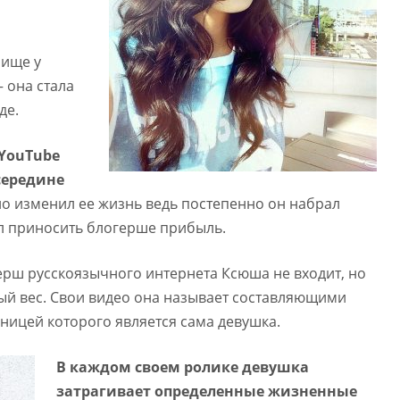
рище у
 она стала
де.
 YouTube
середине
но изменил ее жизнь ведь постепенно он набрал
ал приносить блогерше прибыль.
ерш русскоязычного интернета Ксюша не входит, но
ный вес. Свои видео она называет составляющими
ницей которого является сама девушка.
В каждом своем ролике девушка
затрагивает определенные жизненные