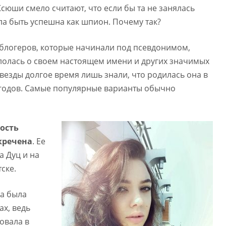
юши смело считают, что если бы та не занялась
ла быть успешна как шпион. Почему так?
х блогеров, которые начинали под псевдонимом,
лолась о своем настоящем имени и других значимых
везды долгое время лишь знали, что родилась она в
х годов. Самые популярные варианты обычно
ость
кречена
. Ее
 Дуц и на
ске.
а была
ах, ведь
овала в