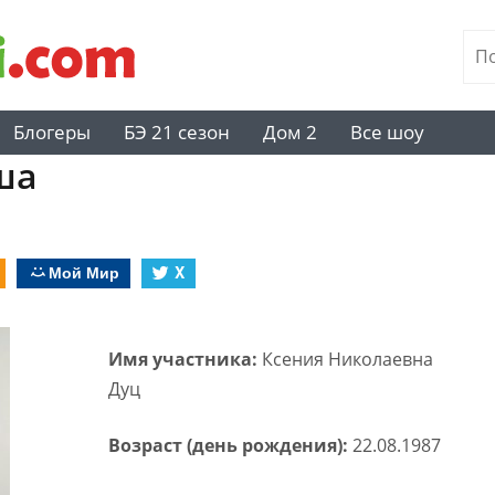
Блогеры
БЭ 21 сезон
Дом 2
Все шоу
ша
Мой Мир
X
Имя участника:
Ксения Николаевна
Дуц
Возраст (день рождения):
22.08.1987