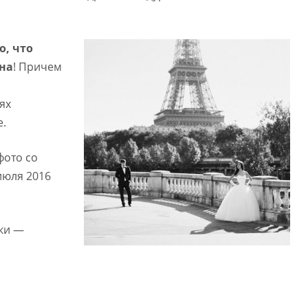
о, что
на
! Причем
,
ях
е.
фото со
июля 2016
шки —