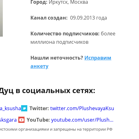
Город:
Иркутск, Москва
Канал создан:
09.09.2013 года
Количество подписчиков:
более
миллиона подписчиков
Нашли неточность?
Исправим
анкету
Дуц в социальных сетях:
a_ksusha
Twitter:
twitter.com/PlushevayaKsu
sksgara
YouTube:
youtube.com/user/Plush…
мистскими организациями и запрещены на территории РФ