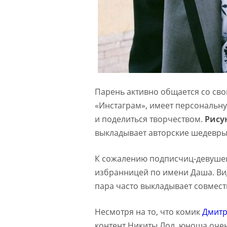
Парень активно общается со сво
«Инстаграм», имеет персональну
и поделиться творчеством.
Рису
выкладывает авторские шедевры 
К сожалению подписчиц-девушек,
избранницей по имени Даша. Вид
пара часто выкладывает совмест
Несмотря на то, что комик
Дмитр
контент Никиты Лол, юноша очен