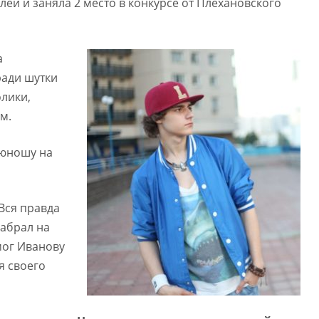
ей и заняла 2 место в конкурсе от Плехановского
а
ради шутки
лики,
м.
 юношу на
Вся правда
набрал на
мог Иванову
я своего