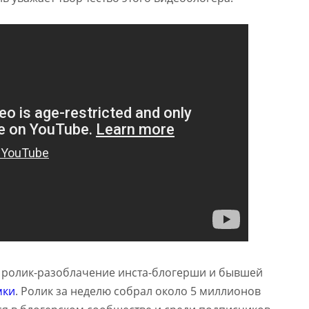
л ролик-разоблачение инста-блогерши и бывшей
мки
. Ролик за неделю собрал около 5 миллионов