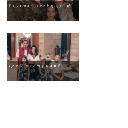
Родители Ксении Бородиной
Дети Ксении Бородиной