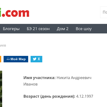
Блогеры
БЭ 21 сезон
Дом 2
Все шоу
риев
Мой Мир
X
Имя участника:
Никита Андреевич
Иванов
Возраст (день рождения):
4.12.1997