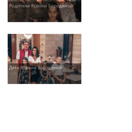
Родители Ксении Бородиной
Дети Ксении Бородиной