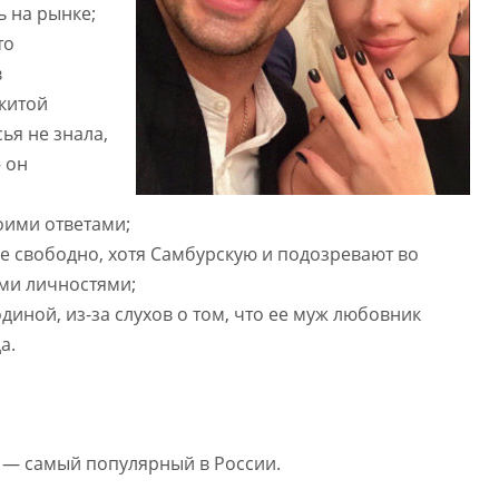
 на рынке;
то
в
китой
ья не знала,
– он
оими ответами;
е свободно, хотя Самбурскую и подозревают во
ми личностями;
диной, из-за слухов о том, что ее муж любовник
а.
 — самый популярный в России.