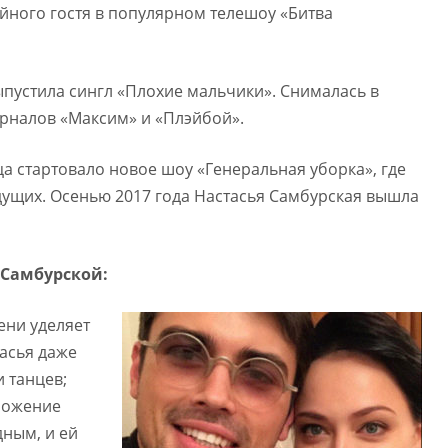
айного гостя в популярном телешоу «Битва
пустила сингл «Плохие мальчики». Снималась в
урналов «Максим» и «Плэйбой».
ца стартовало новое шоу «Генеральная уборка», где
дущих. Осенью 2017 года Настасья Самбурская вышла
 Самбурской:
ени уделяет
асья даже
 танцев;
ложение
ным, и ей