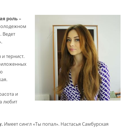
я роль –
молодежном
. Ведет
.
 и тернист.
приложенных
ю
кая.
расота и
на любит
у.
Имеет сингл «Ты попал». Настасья Самбурская