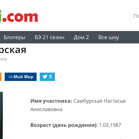
Блогеры
БЭ 21 сезон
Дом 2
Все шоу
рская
иев
Мой Мир
X
Имя участника:
Самбурская Настасья
Аниславовна
Возраст (день рождения):
1.03.1987