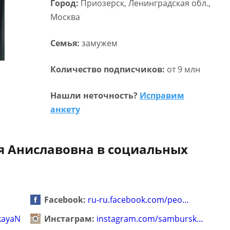
Город:
Приозерск, Ленинградская обл.,
Москва
Семья:
замужем
Количество подписчиков:
от 9 млн
Нашли неточность?
Исправим
анкету
я Аниславовна в социальных
Facebook:
ru-ru.facebook.com/peo…
kayaN
Инстаграм:
instagram.com/sambursk…