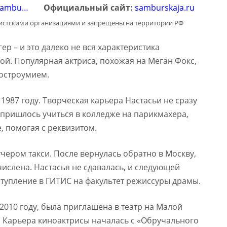
/sambu…
Официальный сайт:
samburskaja.ru
мистскими организациями и запрещены на территории РФ
ер – и это далеко не вся характеристика
ой. Популярная актриса, похожая на Меган Фокс,
 остроумием.
1987 году. Творческая карьера Настасьи не сразу
й пришлось учиться в колледже на парикмахера,
е, помогая с реквизитом.
ером такси. После вернулась обратно в Москву,
тчислена. Настасья не сдавалась, и следующей
тупление в ГИТИС на факультет режиссуры драмы.
2010 году, была приглашена в театр на Малой
я. Карьера киноактрисы началась с «Обручального