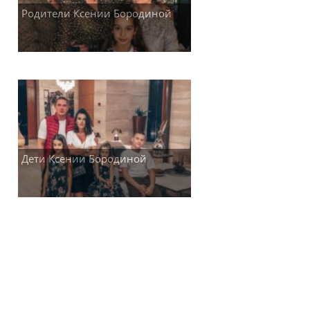
Родители Ксении Бородиной
Дети Ксении Бородиной