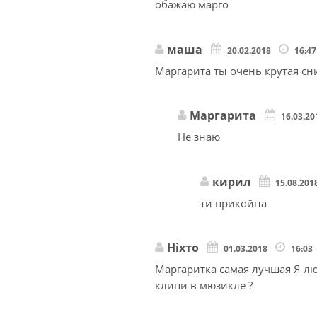
обажаю марго
маша
20.02.2018
16:4
Маргарита ты очень крутая с
Маргарита
16.03.2
Не знаю
кирил
15.08.201
ти прикойна
Ніхто
01.03.2018
16:03
Маргаритка самая лучшая Я лю
клипи в мюзикле ?