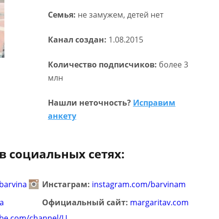
Семья:
не замужем, детей нет
Канал создан:
1.08.2015
Количество подписчиков:
более 3
млн
Нашли неточность?
Исправим
анкету
в социальных сетях:
barvina
Инстаграм:
instagram.com/barvinam
a
Официальный сайт:
margaritav.com
ube.com/channel/U…