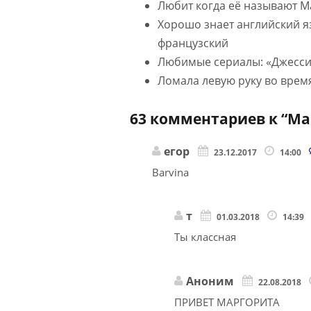
Любит когда её называют М
Хорошо знает английский я
французский
Любимые сериалы: «Джесси
Ломала левую руку во врем
63 комментариев к “
Ма
егор
23.12.2017
14:00
Barvina
т
01.03.2018
14:39
Ты классная
Аноним
22.08.2018
ПРИВЕТ МАРГОРИТА