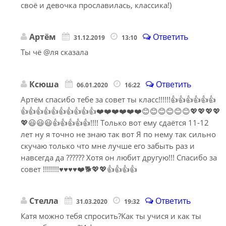
своё и девочка прославилась, классика!)
Артём
Ответить
31.12.2019
13:10
Ты чё @ля сказала
Ксюша
Ответить
06.01.2020
16:22
Артём спасибо тебе за совет ты класс!!!!!!👍👍👍👍👍👍
👍👍👍👍👍👍👍👍👍👍❤️❤️❤️❤️❤️❤️😊😊😊😊😊😊💖💖💖💖
💖😃😃😃👍👍👍👍👍!!!! Только вот ему сдаётся 11-12
лет ну я точно не знаю так вот Я по нему так сильно
скучаю только что мне лучше его забыть раз и
навсегда да ?????? Хотя он любит другую!!! Спасибо за
совет !!!!!!!!♥️♥️♥️♥️❤️🐕💖💖👍👍👍👍
Стелла
Ответить
31.03.2020
19:32
Катя можно тебя спросить?Как ты учися и как ты