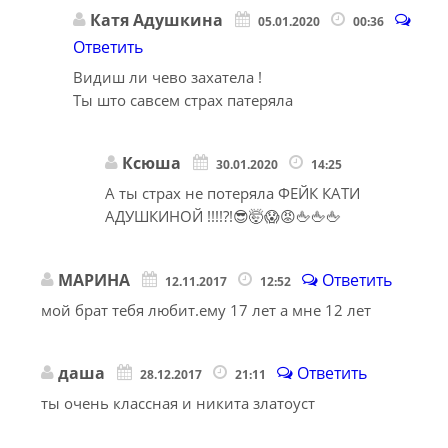
Катя Адушкина
05.01.2020
00:36
Ответить
Видиш ли чево захатела !
Ты што савсем страх патеряла
Ксюша
30.01.2020
14:25
А ты страх не потеряла ФЕЙК КАТИ
АДУШКИНОЙ !!!!?!😎🤯😱😡🖕🖕🖕
МАРИНА
Ответить
12.11.2017
12:52
мой брат тебя любит.ему 17 лет а мне 12 лет
даша
Ответить
28.12.2017
21:11
ты очень классная и никита златоуст