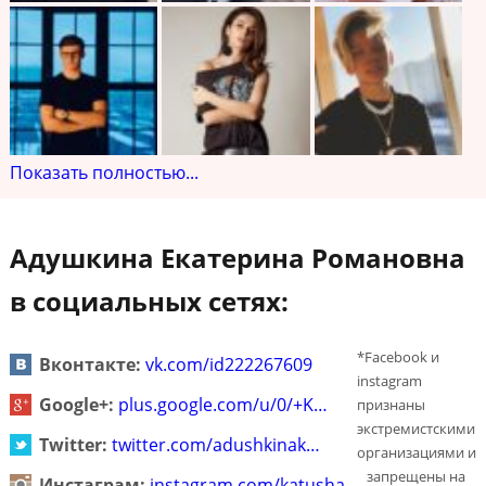
Показать полностью...
Адушкина Екатерина Романовна
в социальных сетях:
*Facebook и
Вконтакте:
vk.com/id222267609
instagram
Google+:
plus.google.com/u/0/+K…
признаны
экстремистскими
Twitter:
twitter.com/adushkinak…
организациями и
запрещены на
Инстаграм:
instagram.com/katusha_…