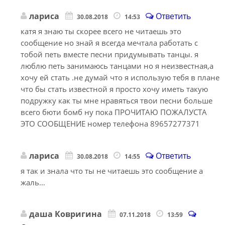
лариса
Ответить
30.08.2018
14:53
катя я знаю ты скорее всего не читаешь это
сообщение но знай я всегда мечтала работать с
тобой петь вместе песни придумывать танцы. я
люблю петь занимаюсь танцами но я неизвестная,а
хочу ей стать .не думай что я использую тебя в плане
что бы стать известной я просто хочу иметь такую
подружку как ты мне нравяться твои песни больше
всего бюти бомб ну пока ПРОЧИТАЮ ПОЖАЛУСТА
ЭТО СООБЩЕНИЕ номер телефона 89657277371
лариса
Ответить
30.08.2018
14:55
я так и знала что ты не читаешь это сообщение а
жаль…
даша Ковригина
07.11.2018
13:59