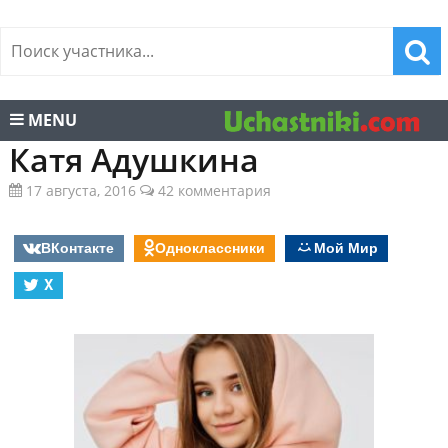
MENU
Катя Адушкина
17 августа, 2016
42 комментария
ВКонтакте
Одноклассники
Мой Мир
X