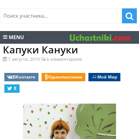
MENU
Капуки Кануки
7 августа, 2019
6 комментариев
ВКонтакте
Одноклассники
Мой Мир
X