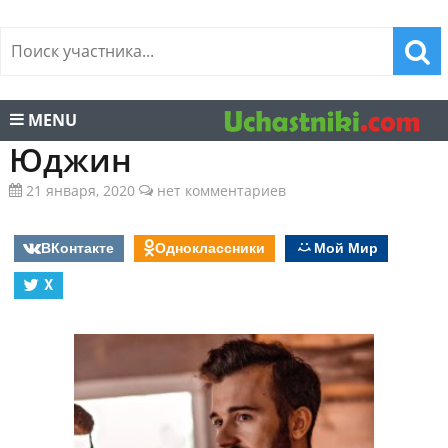
MENU
Юджин
21 января, 2020
нет комментариев
ВКонтакте
Одноклассники
Мой Мир
X