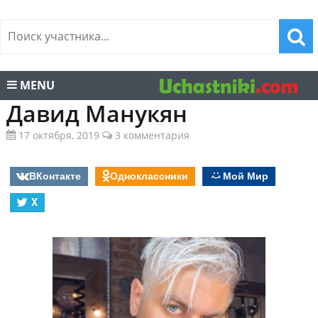
MENU
Давид Манукян
17 октября, 2019
3 комментария
ВКонтакте
Одноклассники
Мой Мир
X