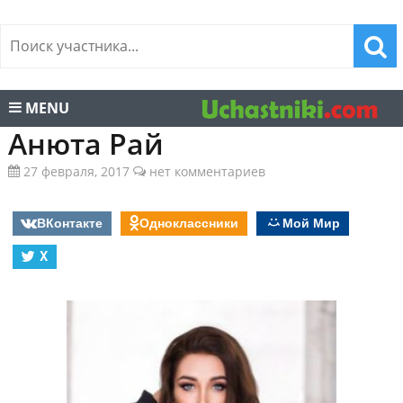
MENU
Анюта Рай
27 февраля, 2017
нет комментариев
ВКонтакте
Одноклассники
Мой Мир
X