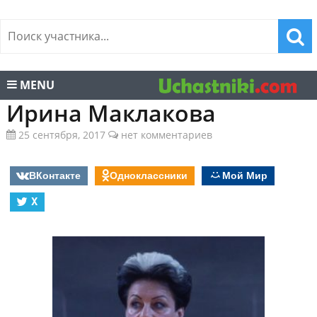
MENU
Ирина Маклакова
25 сентября, 2017
нет комментариев
ВКонтакте
Одноклассники
Мой Мир
X