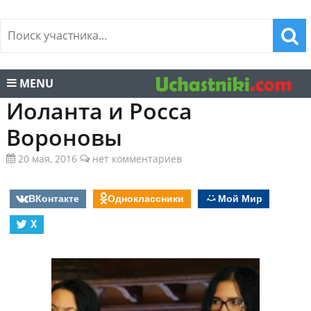
MENU
Иоланта и Росса
Вороновы
20 мая, 2016
нет комментариев
ВКонтакте
Одноклассники
Мой Мир
X