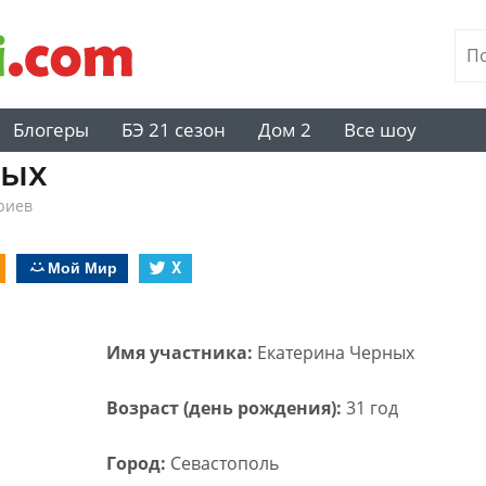
Блогеры
БЭ 21 сезон
Дом 2
Все шоу
ных
риев
Мой Мир
X
Имя участника:
Екатерина Черных
Возраст (день рождения):
31 год
Город:
Севастополь