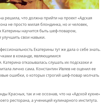
а решила, что должна прийти на проект «Адская
о она не просто милая блондинка, но и человек,
ах Катерины научится быть шеф-поваром,
 улучшить свои навыки.
фессиональность Екатерины тут же дала о себе знать.
вочками в команде, являющимися
 Катерина отказывалась слушать их подсказки и
 считала лично сама. Константин Ивлев не оценил ее
ковые ошибки, о которых строгий шеф-повар молчать
ды Красных, так и не осознав, что на «Адской кухне»
оего ресторана, а ученицей кулинарного института.