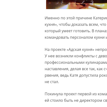
Именно по этой причине Катерин
кухня», чтобы доказать всем, чт
который умеет готовить. В план
командовать персоналом кухни и
На проекте «Адская кухня» непро
У нее возникли конфликты с де
профессиональными кулинарами.
наставления, делая все так, как
рвения, ведь Катя допустила ро
не стал.
Покинула проект первой из коман
ей стоило быть не директором св