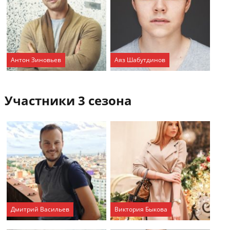
Антон Зиновьев
Аяз Шабутдинов
Участники 3 сезона
Дмитрий Васильев
Виктория Быкова