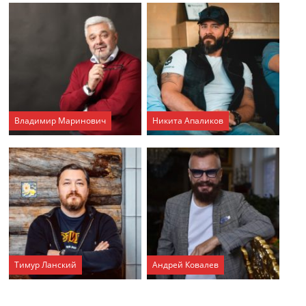
Владимир Маринович
Никита Апаликов
Тимур Ланский
Андрей Ковалев