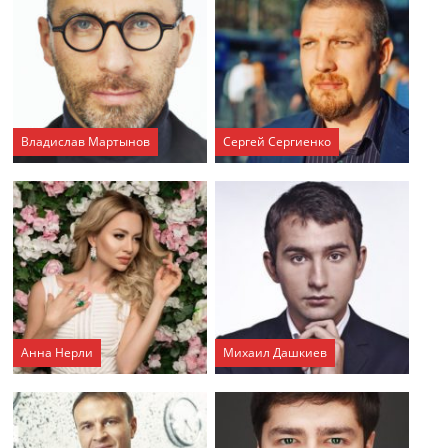
Владислав Мартынов
Сергей Сергиенко
Анна Нерли
Михаил Дашкиев