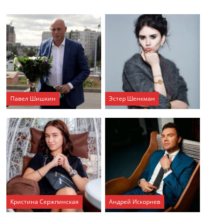
Павел Шишкин
Эстер Шенкман
Кристина Сержпинская
Андрей Искорнев