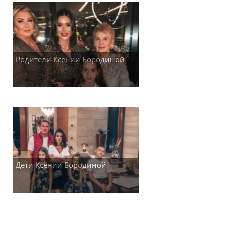
Родители Ксении Бородиной
Дети Ксении Бородиной