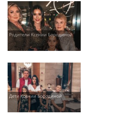
Родители Ксении Бородиной
Дети Ксении Бородиной