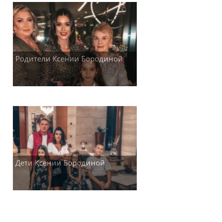
Родители Ксении Бородиной
Дети Ксении Бородиной